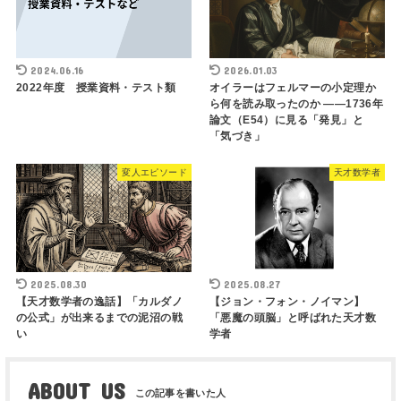
2024.06.16
2026.01.03
2022年度 授業資料・テスト類
オイラーはフェルマーの小定理か
ら何を読み取ったのか ――1736年
論文（E54）に見る「発見」と
「気づき」
変人エピソード
天才数学者
2025.08.30
2025.08.27
【天才数学者の逸話】「カルダノ
【ジョン・フォン・ノイマン】
の公式」が出来るまでの泥沼の戦
「悪魔の頭脳」と呼ばれた天才数
い
学者
ABOUT US