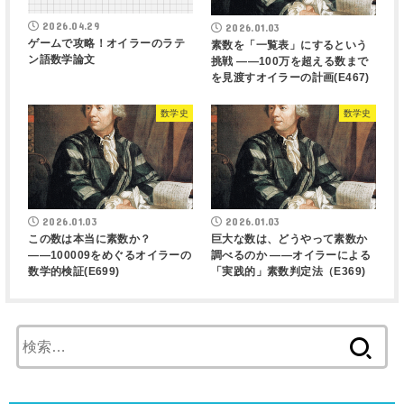
2026.04.29
2026.01.03
ゲームで攻略！オイラーのラテ
素数を「一覧表」にするという
ン語数学論文
挑戦 ――100万を超える数まで
を見渡すオイラーの計画(E467)
数学史
数学史
2026.01.03
2026.01.03
この数は本当に素数か？
巨大な数は、どうやって素数か
――100009をめぐるオイラーの
調べるのか ――オイラーによる
数学的検証(E699)
「実践的」素数判定法（E369)
検
索: