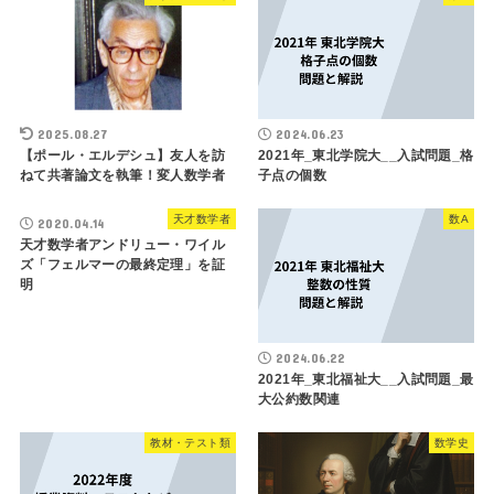
2025.08.27
2024.06.23
【ポール・エルデシュ】友人を訪
2021年_東北学院大__入試問題_格
ねて共著論文を執筆！変人数学者
子点の個数
天才数学者
数A
2020.04.14
天才数学者アンドリュー・ワイル
ズ「フェルマーの最終定理」を証
明
2024.06.22
2021年_東北福祉大__入試問題_最
大公約数関連
教材・テスト類
数学史