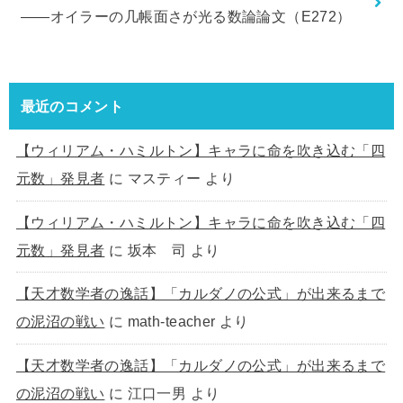
――オイラーの几帳面さが光る数論論文（E272）
最近のコメント
【ウィリアム・ハミルトン】キャラに命を吹き込む「四
元数」発見者
に
マスティー
より
【ウィリアム・ハミルトン】キャラに命を吹き込む「四
元数」発見者
に
坂本 司
より
【天才数学者の逸話】「カルダノの公式」が出来るまで
の泥沼の戦い
に
math-teacher
より
【天才数学者の逸話】「カルダノの公式」が出来るまで
の泥沼の戦い
に
江口一男
より