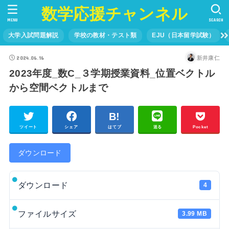
数学応援チャンネル
MENU
SEARCH
大学入試問題解説
学校の教材・テスト類
EJU（日本留学試験）
2024.06.16
新井康仁
2023年度_数C_３学期授業資料_位置ベクトル
から空間ベクトルまで
ツイート
シェア
はてブ
送る
Pocket
ダウンロード
ダウンロード
4
ファイルサイズ
3.99 MB